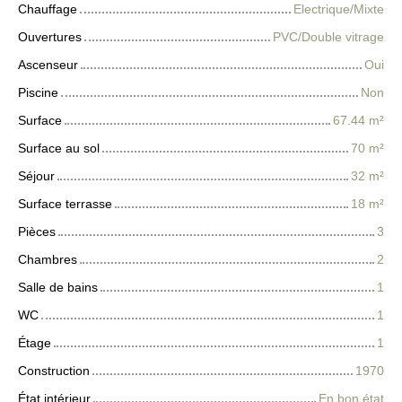
Chauffage
Electrique/Mixte
Ouvertures
PVC/Double vitrage
Ascenseur
Oui
Piscine
Non
Surface
67.44
m²
Surface au sol
70
m²
Séjour
32
m²
Surface terrasse
18
m²
Pièces
3
Chambres
2
Salle de bains
1
WC
1
Étage
1
Construction
1970
État intérieur
En bon état