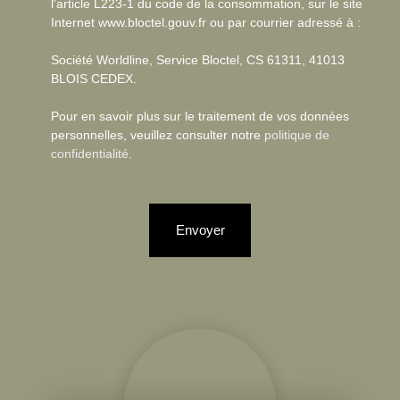
l'article L223-1 du code de la consommation, sur le site
Internet www.bloctel.gouv.fr ou par courrier adressé à :
Société Worldline, Service Bloctel, CS 61311, 41013
BLOIS CEDEX.
Pour en savoir plus sur le traitement de vos données
personnelles, veuillez consulter notre
politique de
confidentialité
.
Envoyer