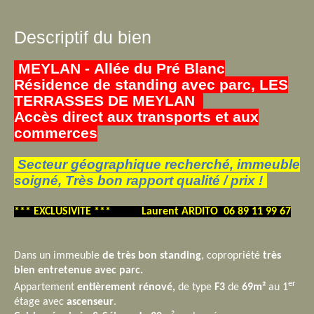
Descriptif du bien
MEYLAN -
Allée du Pré Blanc
Résidence de standing avec parc, LES
TERRASSES DE MEYLAN
Accès direct aux transports et aux
commerces
Secteur géographique recherché, immeuble
soigné, Très bon rapport qualité / prix !
-
*** EXCLUSIVITE *** Laurent ARDITO 06 89 11 99 67
Dans un immeuble
de très bon standing
, copropriété
très
bien entretenue avec parc.
er
Appartement
entièrement rénové,
de type
F3
de
69m²
au 1
étage avec
ascenseur
.