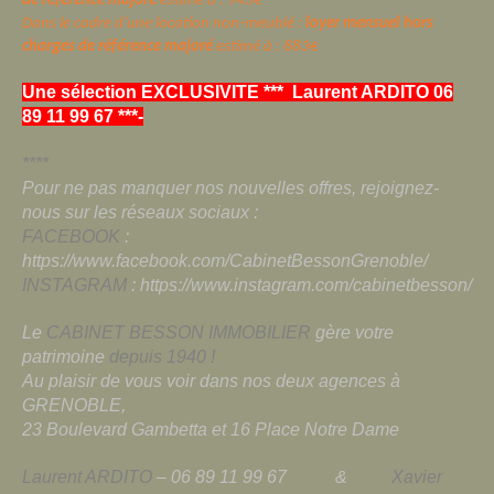
de référence majoré
estimé à : 945€
Dans le cadre d’une location non-meublé :
loyer mensuel hors
charges de référence majoré
estimé à : 883€
Une sélection EXCLUSIVITE *** Laurent ARDITO 06
89 11 99 67 ***
-
****
Pour ne pas manquer nos nouvelles offres, rejoignez-
nous sur les réseaux sociaux :
FACEBOOK
:
https://www.facebook.com/CabinetBessonGrenoble/
INSTAGRAM
: https://www.instagram.com/cabinetbesson/
Le
CABINET BESSON IMMOBILIER
gère votre
patrimoine
depuis 1940 !
Au plaisir de vous voir dans nos deux agences à
GRENOBLE,
23 Boulevard Gambetta et 16 Place Notre Dame
Laurent ARDITO
– 06 89 11 99 67 &
Xavier