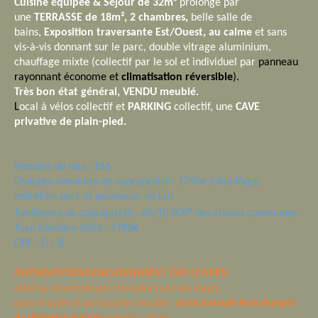
Cuisine
équipée & Séjour de 32m
² prolongé par
une
TERRASSE de 18m², 2 chambres,
belle
salle de
bains,
Exposition traversante Est/Ouest, au calme
et sans
vis-à-vis donnant sur le parc, double vitrage aluminium,
chauffage mixte (collectif par le sol et individuel par
panneau
rayonnant économe et
climatisation réversible
).
Très bon état général, VENDU meublé.
L
ocal à vélos collectif et
PARKING
collectif, une
CAVE
privative de plain-pied.
Nombre de lots : 166
Charges annuelles de copropriété : 1740€ (chauffage,
entretien parc et ascenseur inclus)
e
Tantièmes de copropriété : 68/10.000
des choses communes
Taxe foncière 2024 : 1788€
DPE : D / B
INFORMATIONS ENCADREMENT DES LOYERS :
Adresse concernée par l’encadrement des loyers
Dans le cadre d’une location meublé :
loyer mensuel hors charges