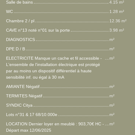
Salle de bains
4.15 m²
WC
1.28 m²
Chambre 2 / pl
12.36 m²
CAVE n°13 noté n°01 sur la porte
3.98 m²
DIAGNOSTICS
m²
DPE D / B
m²
ELECTRICITE Manque un cache et fil accessible -
m²
L'ensemble de l'installation électrique est protégé
par au moins un dispositif différentiel à haute
sensibilité inf. ou égal à 30 mA
AMIANTE Négatif
m²
TERMITES Négatif
m²
SYNDIC Citya
m²
Lots n°31 & 17 68/10.000e
m²
LOCATION Dernier loyer en meublé : 903,70€ HC -
m²
Départ max 12/06/2025