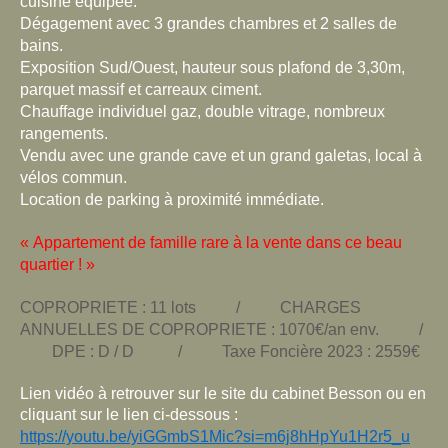
cuisine équipée.
Dégagement avec 3 grandes chambres
et 2 salles de
bains.
Exposition Sud/Ouest, hauteur sous plafond de 3,30m,
parquet massif et carreaux ciment.
Chauffage individuel gaz, double vitrage, nombreux
rangements.
Vendu avec une grande cave et un grand galetas, local à
vélos commun.
Location de parking à proximité immédiate.
« Appartement de famille rare à la vente dans ce beau
quartier ! »
COPROPRIETE : 11 lots /
CHARGES
ANNUELLES DE COPROPRIETE : 1070€/an env. /
DPE : D / D / Taxe Foncière 2023 : 2559€
Lien vidéo à retrouver sur le site du cabinet Besson ou en
cliquant sur le lien ci-dessous :
https://youtu.be/yiGGmbS1Mic?si=m6j8hHpYu1H2r5_u