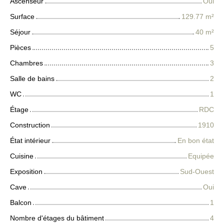
Ascenseur
Oui
Surface
129.77
m²
Séjour
40
m²
Pièces
5
Chambres
3
Salle de bains
2
WC
1
Étage
RDC
Construction
1910
État intérieur
En bon état
Cuisine
Equipée
Exposition
Sud-Ouest
Cave
Oui
Balcon
1
Nombre d'étages du bâtiment
4