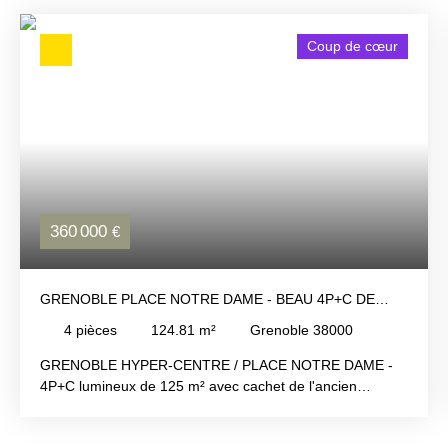
Coup de cœur
360 000
€
GRENOBLE PLACE NOTRE DAME - BEAU 4P+C DE
124M² - 3 CHAMBRES - GRANDE CUISINE ÉQUIPÉE -
4
pièces
124.81
m²
Grenoble 38000
SÉJOUR DE 27M² - 2ÈME ÉTAGE - VISITE : XAVIER
MAGNIN 06 89 12 54 61.
GRENOBLE HYPER-CENTRE / PLACE NOTRE DAME -
4P+C lumineux de 125 m² avec cachet de l'ancien
conservé, situé au deuxième étage. Grande cuisine
équipée, Séjour avec parquet et cheminée, 3 belles