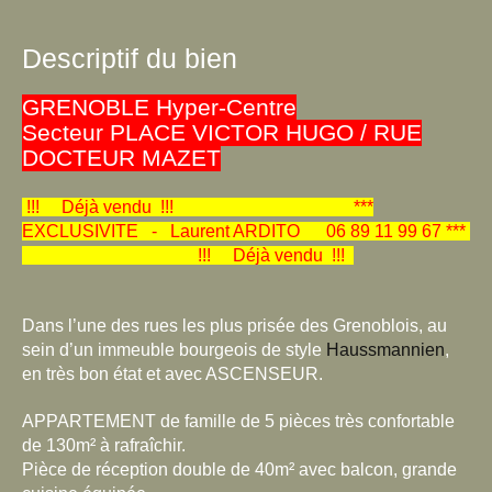
Descriptif du bien
GRENOBLE Hyper-Centre
Secteur PLACE VICTOR HUGO / RUE
DOCTEUR MAZET
!!! Déjà vendu !!! ***
EXCLUSIVITE - Laurent ARDITO 06 89 11 99 67 ***
!!! Déjà vendu !!!
Dans l’une des rues les plus prisée des Grenoblois, au
sein d’un immeuble bourgeois de style
Haussmannien
,
en très bon état et avec ASCENSEUR.
APPARTEMENT
de famille de 5 pièces très confortable
de 130m² à rafraîchir.
Pièce de réception double
de 40m² avec balcon, grande