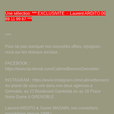
Une sélection *** EXCLUSIVITE - Laurent ARDITO 06
89 11 99 67 ***
****
Pour ne pas manquer nos nouvelles offres, rejoignez-
nous sur les réseaux sociaux :
FACEBOOK :
https://www.facebook.com/CabinetBessonGrenoble/
INSTAGRAM : https://www.instagram.com/cabinetbesson/
Au plaisir de vous voir dans nos deux agences à
Grenoble, au 23 Boulevard Gambetta ou au 16 Place
Notre Dame à GRENOBLE
Laurent ARDITO & Xavier MAGNIN, vos conseillers
immobiliers depuis 1999 !