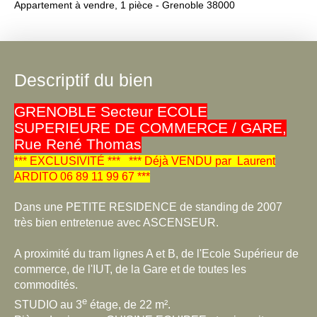
Appartement à vendre, 1 pièce - Grenoble 38000
Descriptif du bien
GRENOBLE Secteur ECOLE
SUPERIEURE DE COMMERCE / GARE,
Rue René Thomas
*** EXCLUSIVITÉ *** *** Déjà VENDU par Laurent
ARDITO 06 89 11 99 67 ***
Dans une PETITE RESIDENCE de standing de 2007
très bien entretenue avec ASCENSEUR.
A proximité du tram lignes A et B, de l'Ecole Supérieur de
commerce, de l'IUT, de la Gare et de toutes les
commodités.
e
STUDIO au 3
étage, de 22 m².