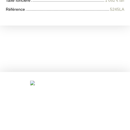
Taxe foncière
1 052
€ /an
Référence
5245LA