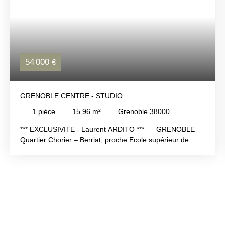
54 000
€
GRENOBLE CENTRE - STUDIO
1
pièce
15.96
m²
Grenoble 38000
*** EXCLUSIVITE - Laurent ARDITO *** GRENOBLE
Quartier Chorier – Berriat, proche Ecole supérieur de
commercesRésidence Les Lauréats, Rue Henry Le
Chatelier AFFAIRE RARE pour investisseurs ! Dans une
résidence des années 1990, copropriété sécurisée et très
bien entretenue avec interphone, ascenseur et local à
vélos. STUDIO de 16m² au 1er étage, au calme et sans
gêne. Comprenant : un hall, une pièce de vie avec coin
kitchenette équipée, une salle de bains avec WC.
Chauffage individuel électrique, double vitrage PVC,