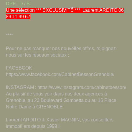
DPE : D / B
Une sélection *** EXCLUSIVITÉ *** Laurent ARDITO 06
89 11 99 67
****
Pour ne pas manquer nos nouvelles offres, rejoignez-
nous sur les réseaux sociaux :
FACEBOOK :
https://www.facebook.com/CabinetBessonGrenoble/
INSTAGRAM : https://www.instagram.com/cabinetbesson/
Au plaisir de vous voir dans nos deux agences à
Grenoble, au 23 Boulevard Gambetta ou au 16 Place
Notre Dame à GRENOBLE
Laurent ARDITO & Xavier MAGNIN, vos conseillers
immobiliers depuis 1999 !