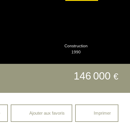
Construction
1990
146 000
€
e
Ajouter aux favoris
Imprimer