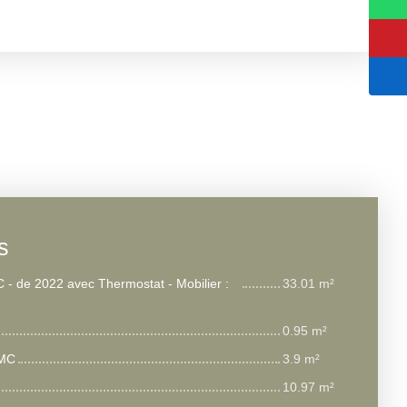
s
C - de 2022 avec Thermostat - Mobilier :
33.01 m²
0.95 m²
VMC
3.9 m²
10.97 m²