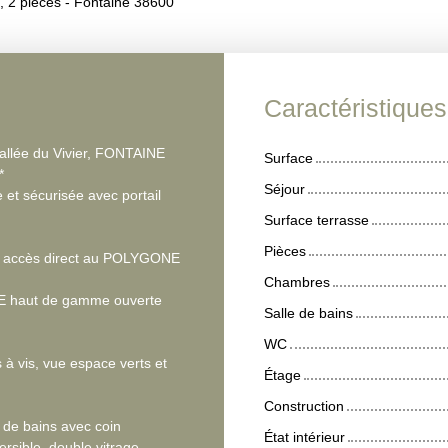
 2 pièces - Fontaine 38600
Caractéristique
 allée du Vivier, FONTAINE
Surface
*
Séjour
t sécurisée avec portail
Surface terrasse
Pièces
et accès direct au POLYGONE
Chambres
EE haut de gamme ouverte
Salle de bains
WC
à vis, vue espace verts et
Étage
Construction
de bains avec coin
État intérieur
rsible, double vitrage.