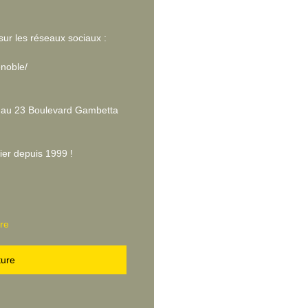
sur les réseaux sociaux :
noble/
, au 23 Boulevard Gambetta
er depuis 1999 !
re
ture