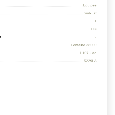
Equipée
Sud-Est
1
Oui
t
2
Fontaine 38600
1 107
€ /an
5229LA