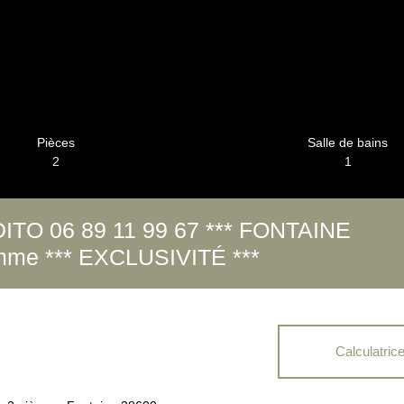
Pièces
Salle de bains
2
1
DITO 06 89 11 99 67 *** FONTAINE
gamme *** EXCLUSIVITÉ ***
Calculatric