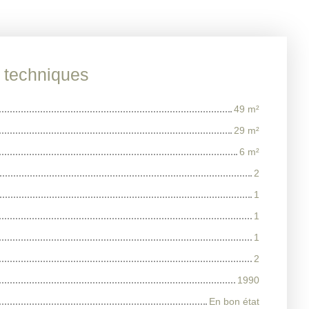
s techniques
49
m²
29
m²
6
m²
2
1
1
1
2
1990
En bon état