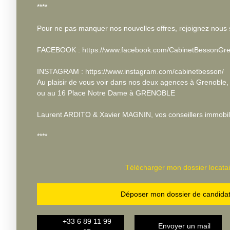
****
Pour ne pas manquer nos nouvelles offres, rejoignez nous 
FACEBOOK : https://www.facebook.com/CabinetBessonGre
INSTAGRAM : https://www.instagram.com/cabinetbesson/
Au plaisir de vous voir dans nos deux agences à Grenoble
ou au 16 Place Notre Dame à GRENOBLE
Laurent ARDITO & Xavier MAGNIN, vos conseillers immobili
****
Télécharger mon dossier locatai
Déposer mon dossier de candida
+33 6 89 11 99
Envoyer un mail