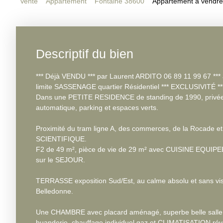
Vente
Appartement
Fontaine 38600
Appartement à vendre,
Descriptif du bien
*** Déjà VENDU *** par Laurent ARDITO 06 89 11 99 67 ***
limite SASSENAGE quartier Résidentiel *** EXCLUSIVITÉ **
Dans une PETITE RESIDENCE de standing de 1990, privée e
automatique, parking et espaces verts.
Proximité du tram ligne A, des commerces, de la Rocade 
SCIENTIFIQUE.
F2 de 49 m², pièce de vie de 29 m² avec CUISINE EQUIP
sur le SEJOUR.
TERRASSE exposition Sud/Est, au calme absolu et sans vis 
Belledonne.
Une CHAMBRE avec placard aménagé, superbe belle salle 
buanderie, chauffage individuel gaz et CLIMATISATION réve