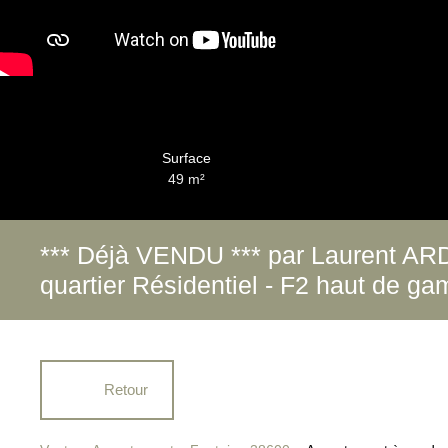
Surface
49
m²
*** Déjà VENDU *** par Laurent AR
quartier Résidentiel - F2 haut de 
Retour