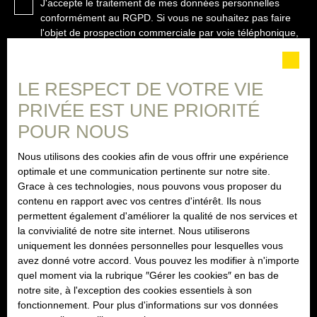
J'accepte le traitement de mes données personnelles
conformément au RGPD. Si vous ne souhaitez pas faire
l'objet de prospection commerciale par voie téléphonique,
vous pouvez vous inscrire gratuitement sur la liste
d'opposition au démarchage téléphonique, prévu par
l'article L223-1 du code de la consommation, sur le site
LE RESPECT DE VOTRE VIE
Internet www.bloctel.gouv.fr ou par courrier adressé à :
PRIVÉE EST UNE PRIORITÉ
Société Worldline, Service Bloctel, CS 61311, 41013
POUR NOUS
BLOIS CEDEX.
Nous utilisons des cookies afin de vous offrir une expérience
Pour en savoir plus sur le traitement de vos données
optimale et une communication pertinente sur notre site.
personnelles, veuillez consulter notre
politique de
Grace à ces technologies, nous pouvons vous proposer du
confidentialité
.
contenu en rapport avec vos centres d'intérêt. Ils nous
permettent également d'améliorer la qualité de nos services et
la convivialité de notre site internet. Nous utiliserons
Recevoir des annonces
uniquement les données personnelles pour lesquelles vous
avez donné votre accord. Vous pouvez les modifier à n'importe
quel moment via la rubrique ″Gérer les cookies″ en bas de
notre site, à l'exception des cookies essentiels à son
fonctionnement. Pour plus d'informations sur vos données