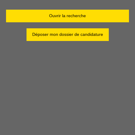
Ouvrir la recherche
Type d'offre
Vente
Déposer mon dossier de candidature
Type de bien
Stationnement
Localisation
Saint-Martin-d'Hères (38400)
Budget max (€)
Surface min (m²)
Rechercher