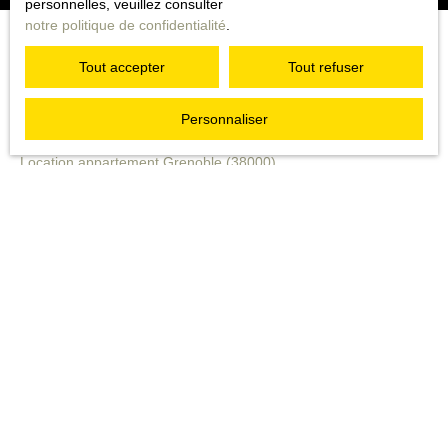
personnelles, veuillez consulter
notre politique de confidentialité
.
Tout accepter
Tout refuser
JE RECHERCHE UN BIEN
Personnaliser
Vente appartement Grenoble (38000)
Location appartement Grenoble (38000)
Location immobilier pro Grenoble (38000)
Vente immobilier pro Grenoble (38000)
Vente appartement Grenoble (38100)
Vente appartement Meylan (38240)
JE SUIS PROPRIÉTAIRE
Estimez votre bien