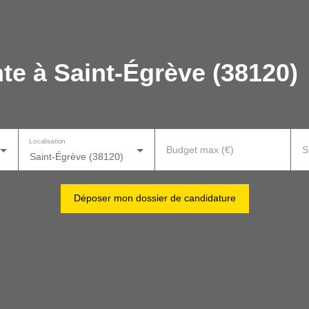
te à Saint-Égrève (38120)
Localisation
Budget max (€)
S
Saint-Égrève (38120)
Déposer mon dossier de candidature