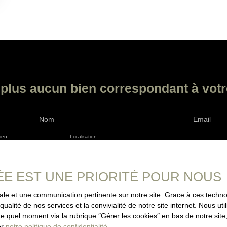
plus aucun bien
correspondant à votr
Nom
Email
ien
Localisation
Budget max (€)
lier Pro
Saint-Égrève (38120)
es données personnelles conformément au RGPD. Si vous ne souhaitez p
ÉE EST UNE PRIORITÉ POUR NOUS
ique, vous pouvez vous inscrire gratuitement sur la liste d'oppositio
e la consommation, sur le site Internet www.bloctel.gouv.fr ou par courr
imale et une communication pertinente sur notre site. Grace à ces tec
qualité de nos services et la convivialité de notre site internet. Nous 
loctel, CS 61311, 41013 BLOIS CEDEX.
 quel moment via la rubrique ″Gérer les cookies″ en bas de notre site,
er
notre politique de confidentialité
.