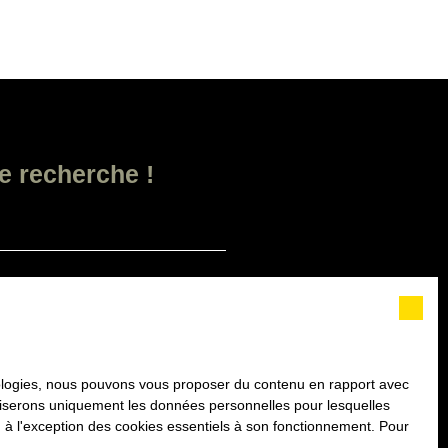
e recherche !
Surface min (m²)
as faire l'objet de prospection
n au démarchage téléphonique, prévu
ier adressé à :
hnologies, nous pouvons vous proposer du contenu en rapport avec
utiliserons uniquement les données personnelles pour lesquelles
 à l'exception des cookies essentiels à son fonctionnement. Pour