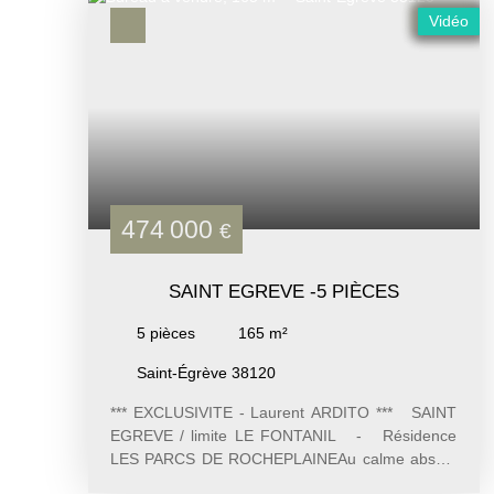
Vidéo
474 000
€
SAINT EGREVE -5 PIÈCES
5
pièces
165
m²
Saint-Égrève 38120
*** EXCLUSIVITE - Laurent ARDITO *** SAINT
EGREVE / limite LE FONTANIL - Résidence
LES PARCS DE ROCHEPLAINEAu calme absolu
et à proximité des commodités Dans une