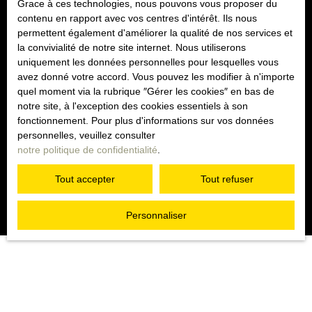
Grace à ces technologies, nous pouvons vous proposer du
Internet www.bloctel.gouv.fr ou par courrier adressé à :
contenu en rapport avec vos centres d'intérêt. Ils nous
permettent également d'améliorer la qualité de nos services et
Société Worldline, Service Bloctel, CS 61311, 41013
la convivialité de notre site internet. Nous utiliserons
BLOIS CEDEX.
uniquement les données personnelles pour lesquelles vous
avez donné votre accord. Vous pouvez les modifier à n'importe
Pour en savoir plus sur le traitement de vos données
quel moment via la rubrique ″Gérer les cookies″ en bas de
personnelles, veuillez consulter notre
politique de
notre site, à l'exception des cookies essentiels à son
confidentialité
.
fonctionnement. Pour plus d'informations sur vos données
personnelles, veuillez consulter
notre politique de confidentialité
.
Recevoir des annonces
Tout accepter
Tout refuser
Personnaliser
JE RECHERCHE UN BIEN