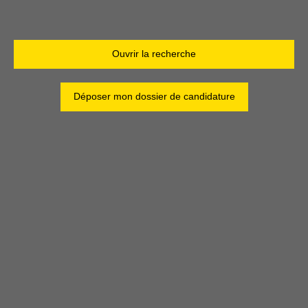
Ouvrir la recherche
Type d'offre
Vente
Déposer mon dossier de candidature
Type de bien
Bureau
Localisation
Grenoble (38100)
Budget max (€)
Surface min (m²)
Rechercher