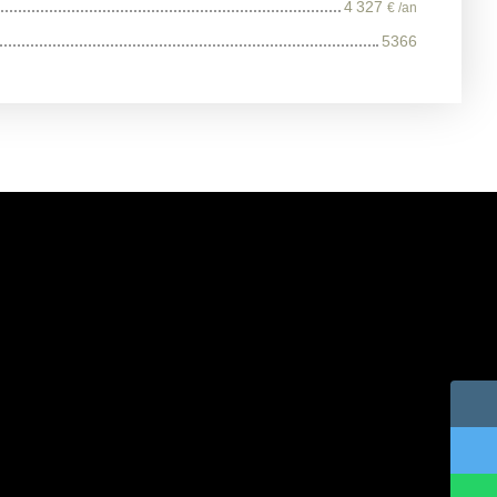
4 327
€ /an
5366