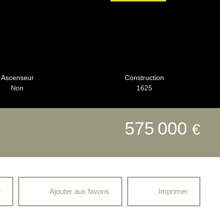
Ascenseur
Construction
Non
1625
575 000
€
e
Ajouter aux favoris
Imprimer