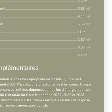
5.6 m²
0m²
6.68 m²
9.44 m²
5m²
5.59 m²
4
11 m²
1.87 m²
6.37 m²
20 m²
mplémentaires
ndeur. Dans une copropriété de 17 lots. Quote-part
nel 2 687 €/an. Aucune procédure n'est en cours. Classe
Montant estimé des dépenses annuelles d'énergie pour un
.00 € et 6030.00 € sur les années 2021, 2022 et 2023
nformations sur les risques auxquels ce bien est exposé
Géorisques : georisques.gouv.fr.