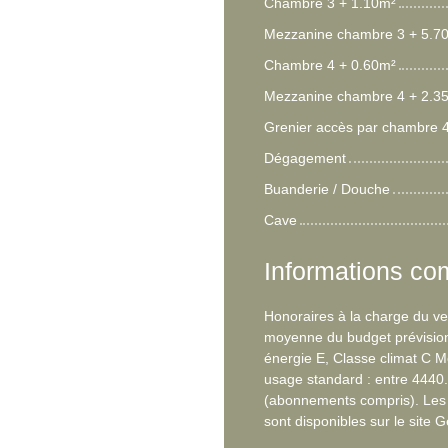
Chambre 3 + 1.10m²
Mezzanine chambre 3 + 5.7
Chambre 4 + 0.60m²
Mezzanine chambre 4 + 2.3
Grenier accès par chambre 
Dégagement
Buanderie / Douche
Cave
Informations co
Honoraires à la charge du ve
moyenne du budget prévision
énergie E, Classe climat C 
usage standard : entre 4440
(abonnements compris). Les i
sont disponibles sur le site 