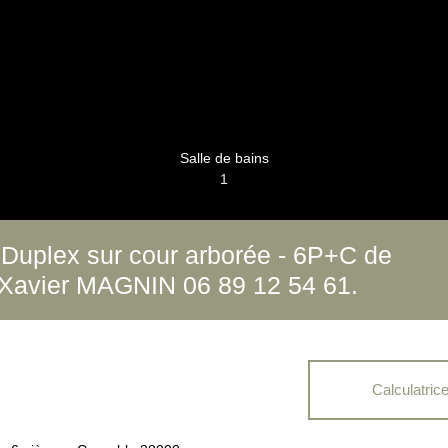
Salle de bains
1
plex sur cour arborée - 6P+C de
: Xavier MAGNIN 06 89 12 54 61.
Calculatric