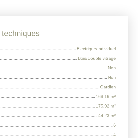
s techniques
Electrique/Individuel
Bois/Double vitrage
Non
Non
Gardien
168.16
m²
175.92
m²
44.23
m²
6
4