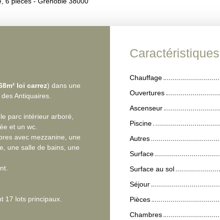
, 6 pièces - Grenoble 38000
Caractéristique
Chauffage
68m² loi carrez
) dans une
Ouvertures
r des Antiquaires.
Ascenseur
e parc intérieur arboré,
Piscine
ée et un wc.
bres avec mezzanine, une
Autres
, une salle de bains, une
Surface
nt.
Surface au sol
Séjour
 17 lots principaux.
Pièces
Chambres