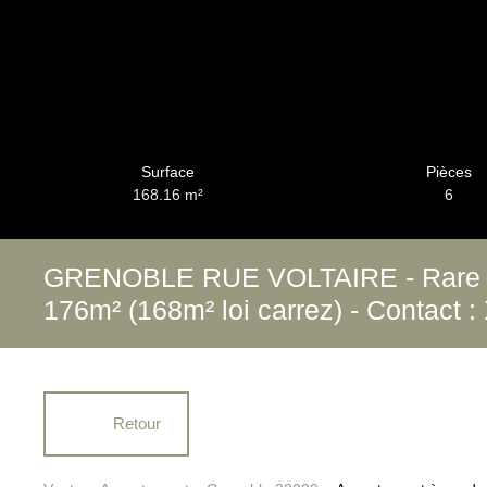
Surface
Pièces
168.16
m²
6
GRENOBLE RUE VOLTAIRE - Rare Du
176m² (168m² loi carrez) - Contact 
Retour