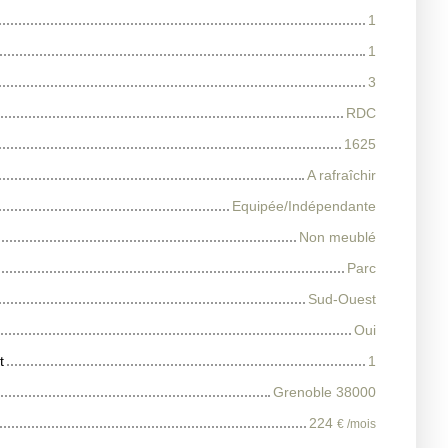
1
1
3
RDC
1625
A rafraîchir
Equipée/Indépendante
Non meublé
Parc
Sud-Ouest
Oui
t
1
Grenoble 38000
224
€ /mois