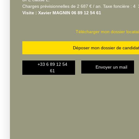
Charges prévisionnelles de 2 687 € / an. Taxe foncière : 4 
Visite : Xavier MAGNIN 06 89 12 54 61
Télécharger mon dossier locatai
Déposer mon dossier de candida
+33 6 89 12 54
Envoyer un mail
61