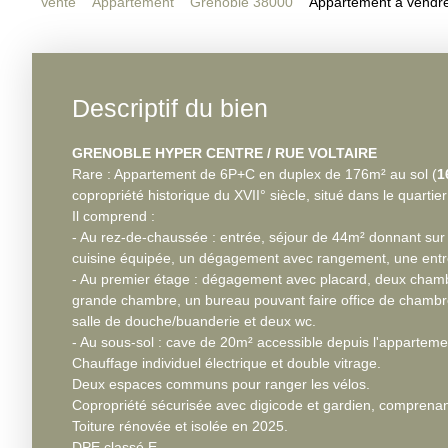
Vente
Appartement
Grenoble 38000
Appartement à vendre
Descriptif du bien
GRENOBLE HYPER CENTRE / RUE VOLTAIRE
Rare : Appartement de 6P+C en duplex de 176m² au sol (
1
copropriété historique du XVII° siècle, situé dans le quartie
Il comprend :
- Au rez-de-chaussée : entrée, séjour de 44m² donnant sur l
cuisine équipée, un dégagement avec rangement, une entr
- Au premier étage : dégagement avec placard, deux cham
grande chambre, un bureau pouvant faire office de chambre
salle de douche/buanderie et deux wc.
- Au sous-sol : cave de 20m² accessible depuis l'apparteme
Chauffage individuel électrique et double vitrage.
Deux espaces communs pour ranger les vélos.
Copropriété sécurisée avec digicode et gardien, comprenant
Toiture rénovée et isolée en 2025.
DPE classé E.