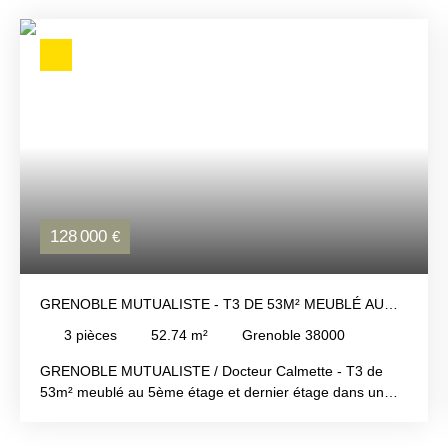
128 000
€
GRENOBLE MUTUALISTE - T3 DE 53M² MEUBLÉ AU
5ÈME ET DERNIER ÉTAGE - VISITE : XAVIER MAGNIN
3
pièces
52.74
m²
Grenoble 38000
06 89 12 54 61
GRENOBLE MUTUALISTE / Docteur Calmette - T3 de
53m² meublé au 5ème étage et dernier étage dans un
immeuble de 1957. Comprenant entrée, séjour ouvrant
sur un balcon au Sud, cuisine ouvrant sur une loggia au