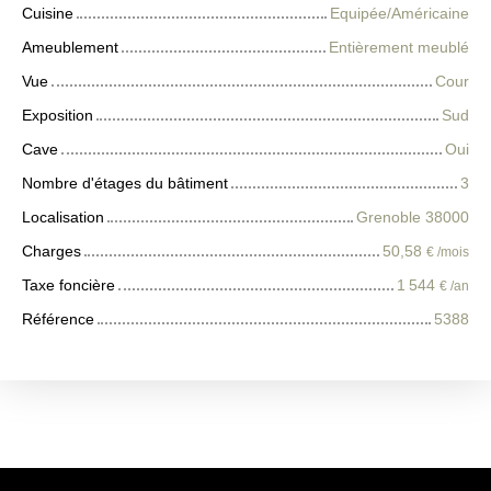
Cuisine
Equipée/Américaine
Ameublement
Entièrement meublé
Vue
Cour
Exposition
Sud
Cave
Oui
Nombre d'étages du bâtiment
3
Localisation
Grenoble 38000
Charges
50,58
€ /mois
Taxe foncière
1 544
€ /an
Référence
5388