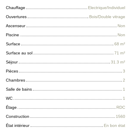
Chauffage
Electrique/Individuel
Ouvertures
Bois/Double vitrage
Ascenseur
Non
Piscine
Non
Surface
68
m²
Surface au sol
71
m²
Séjour
31.3
m²
Pièces
3
Chambres
2
Salle de bains
1
WC
1
Étage
RDC
Construction
1560
État intérieur
En bon état