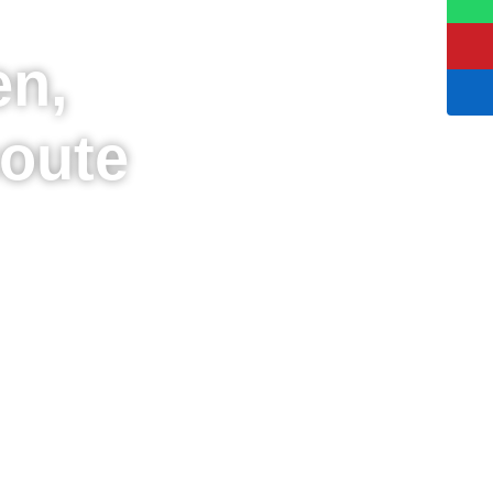
en,
coute