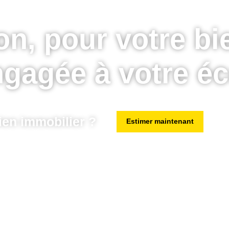
n, pour votre bi
gagée à votre é
ien immobilier ?
Estimer maintenant