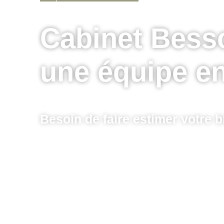
Cabinet Besso
une équipe en
Besoin de faire estimer votre b