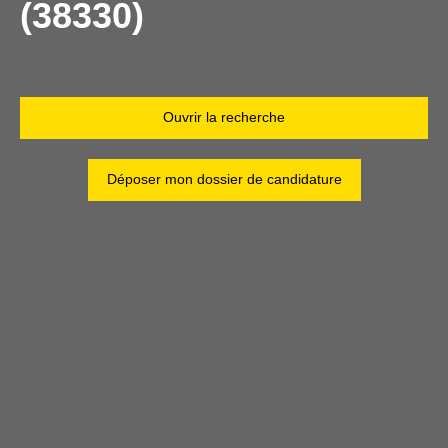
(38330)
Ouvrir la recherche
Type d'offre
Location
Déposer mon dossier de candidature
Type de bien
Appartement
Localisation
Saint-Ismier (38330)
Loyer max (€/mois)
Surface min (m²)