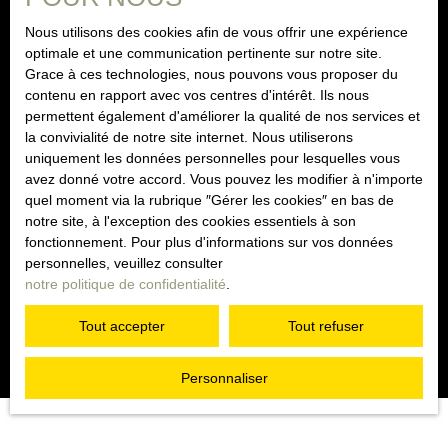
vous pouvez vous inscrire gratuitement sur la liste
d'opposition au démarchage téléphonique, prévu par
Nous utilisons des cookies afin de vous offrir une expérience
l'article L223-1 du code de la consommation, sur le site
optimale et une communication pertinente sur notre site.
Internet www.bloctel.gouv.fr ou par courrier adressé à :
Grace à ces technologies, nous pouvons vous proposer du
contenu en rapport avec vos centres d'intérêt. Ils nous
Société Worldline, Service Bloctel, CS 61311, 41013
permettent également d'améliorer la qualité de nos services et
BLOIS CEDEX.
la convivialité de notre site internet. Nous utiliserons
uniquement les données personnelles pour lesquelles vous
Pour en savoir plus sur le traitement de vos données
avez donné votre accord. Vous pouvez les modifier à n'importe
personnelles, veuillez consulter notre
politique de
quel moment via la rubrique ″Gérer les cookies″ en bas de
confidentialité
.
notre site, à l'exception des cookies essentiels à son
fonctionnement. Pour plus d'informations sur vos données
personnelles, veuillez consulter
notre politique de confidentialité
.
Recevoir des annonces
Tout accepter
Tout refuser
Personnaliser