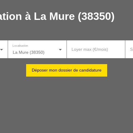
tion à La Mure (38350)
Localisation
Loyer max (€/mois)
S
La Mure (38350)
Déposer mon dossier de candidature