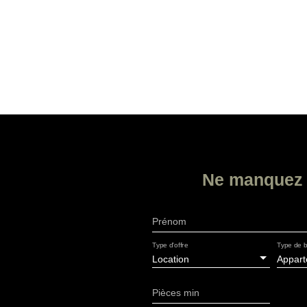
Ne manquez 
Prénom
Type d'offre
Type de b
Location
Appar
Pièces min