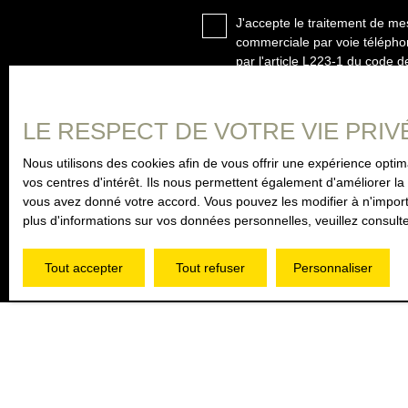
J'accepte le traitement de m
commerciale par voie téléphon
par l'article L223-1 du code d
Société Worldline, Service B
LE RESPECT DE VOTRE VIE PRIV
Pour en savoir plus sur le tr
Nous utilisons des cookies afin de vous offrir une expérience opt
vos centres d'intérêt. Ils nous permettent également d'améliorer la 
vous avez donné votre accord. Vous pouvez les modifier à n'importe
plus d'informations sur vos données personnelles, veuillez consult
Tout accepter
Tout refuser
Personnaliser
JE RECHERCHE UN BIEN