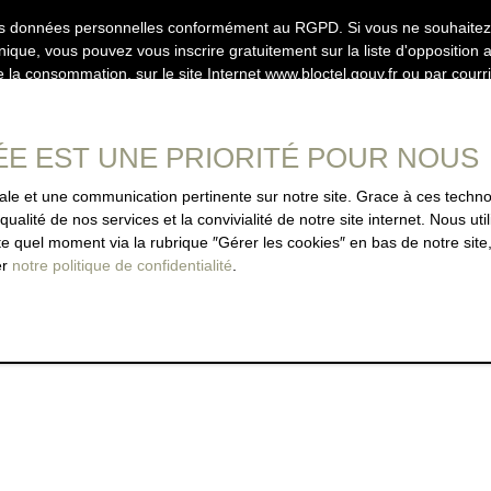
es données personnelles conformément au RGPD. Si vous ne souhaitez p
ique, vous pouvez vous inscrire gratuitement sur la liste d'oppositio
e la consommation, sur le site Internet www.bloctel.gouv.fr ou par courr
loctel, CS 61311, 41013 BLOIS CEDEX.
ÉE EST UNE PRIORITÉ POUR NOUS
aitement de vos données personnelles, veuillez consulter notre
politique 
imale et une communication pertinente sur notre site. Grace à ces tec
qualité de nos services et la convivialité de notre site internet. Nous 
 quel moment via la rubrique ″Gérer les cookies″ en bas de notre site,
Recevoir des annonces
er
notre politique de confidentialité
.
JE SUIS PROPRIÉTAIRE