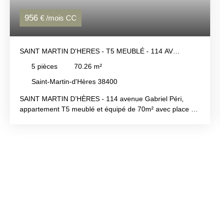
956
€ /mois CC
SAINT MARTIN D'HERES - T5 MEUBLÉ - 114 AV
GABRIEL PÉRI
5
pièces
70.26
m²
Saint-Martin-d'Hères 38400
SAINT MARTIN D’HÈRES - 114 avenue Gabriel Péri,
appartement T5 meublé et équipé de 70m² avec place de
parking. IDÉAL COLOCATION. Comprenant une cuisine
équipée, un cellier, un salon avec balcon, 4 chambres,
une salle de bains et un WC séparé. Cave et local vélo. A
proximité du campus et des commerces. Loyer 956 €
(dont 67 € de forfait charges + TOM). Honoraires
locataire 889 € (dont 210 € d'état des lieux). Libre.
Contactez Stéphanie LAHAYE au 04 76 44 01 01 ou
stephanie. lahaye@cabinet-besson. fr