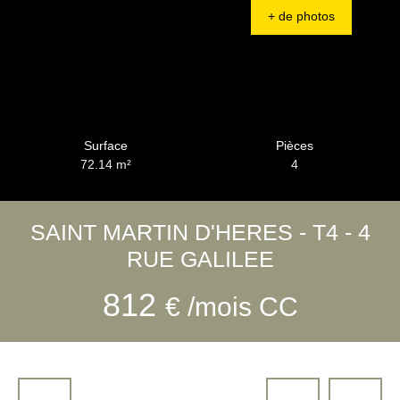
+ de photos
Surface
Pièces
72.14
m²
4
SAINT MARTIN D'HERES - T4 - 4
RUE GALILEE
812
€ /mois CC