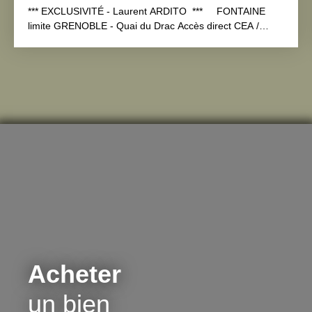
*** EXCLUSIVITÉ - Laurent ARDITO *** FONTAINE
limite GRENOBLE - Quai du Drac Accès direct CEA /
POLYGONE SCIENTIFIQUE / GARE Dans une résidence
bien entretenue, En étage avec ascenseur,
APPARTEMENT de type 3 pièces très confortable de
63m² en bon état. Pièce de vie ensoleillé avec double
exposition Sud/Est, d’environ 32m². Cuisine équipée
semi-ouverte sur séjour, et donnant sur une petite
TERRASSE. Superbe vue Belledonne sans vis-à-vis. Coin
nuit avec 2 chambres, salle de bains, Wc et rangements.
Double vitrage, chauffage individuel électrique. Une cave
privative
« Idéal PRIMO-ACCÉDANT & INVESTISSEUR
(non soumis à l’encadrement des loyers) »
COPROPRIÉTÉ : 35 lots CHARGES ANNUELLES DE
COPROPRIÉTÉ : 975€/an DPE : C / B
TAXE FONCIÈRES
2025 : 1554€
*** EXCLUSIVITÉ *** Laurent ARDITO
06 89 11 99 67 **** Pour ne pas manquer nos nouvelles
offres, rejoignez-nous sur les réseaux sociaux :
Acheter
FACEBOOK INSTAGRAM Au plaisir de vous voir dans nos
deux agences à Grenoble, Au 23 Boulevard Gambetta et
un bien
au 16 Place Notre Dame à GRENOBLE Laurent ARDITO